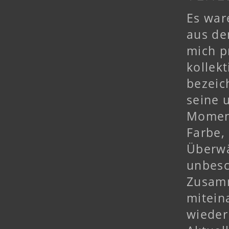
Es war
aus de
mich p
kollek
bezeic
seine 
Moment
Farbe,
Überwä
unbesc
Zusamm
mitein
wieder