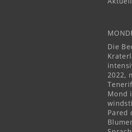
Aktuel
MONDF
Die Be
Krater
intens
2022, 
Teneri
Mond i
windst
Pared 
Blumen
Sprach