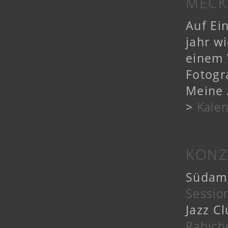
MECK
Auf Ei
jahr w
einem 
Fotogr
Meine 
>
Kale
KONZ
Südame
Sessio
Jazz C
Rabich