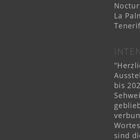
Noctu
La Pa
Teneri
INTE
"Herzl
Ausste
bis 20
Sehwei
geblie
verbun
Wortes
sind d