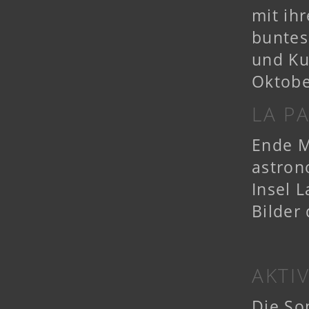
mit ih
buntes
und Ku
Oktobe
LA P
Ende M
astron
Insel 
Bilder
AKTI
Die So