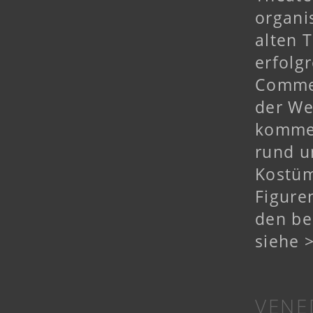
organi
alten 
erfolgr
Commed
der We
kommen
rund u
Kostüm
Figure
den be
siehe 
VENE