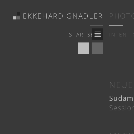
EKKEHARD GNADLER
PHOT
STARTSEITE
INTENT
NEUE
Südame
Sessio