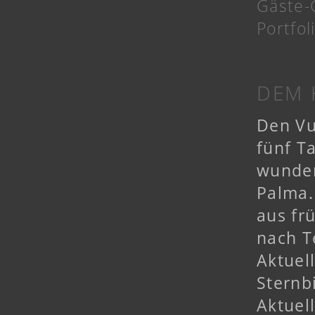
Gäste-
Portfo
DEM 
Den Vu
fünf T
wunder
Palma.
aus fr
nach Te
Aktuel
Sternb
Aktuel