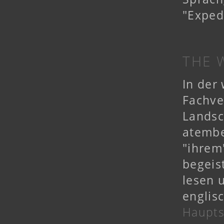
"Exped
THE 
In der
Fachve
Landsc
atembe
"ihrem
begeis
lesen 
englis
Haupts