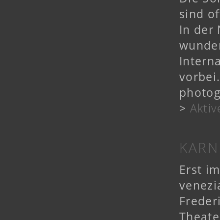
sind o
In der
wunder
Intern
vorbei
photog
>
Akti
KARN
Erst i
venezi
Frederi
Theate