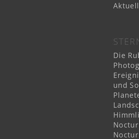
Aktuel
STER
Die Ru
Photog
Ereign
und So
Planet
Landsc
Himmli
Noctur
Noctu