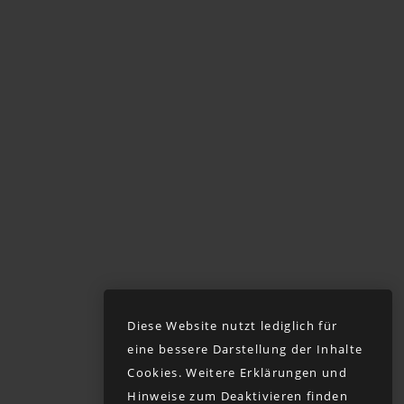
Session
Februar 2026 -
Lappland
Dezember 2025 -
Bahnreise
November 2025 -
Street
Diese Website nutzt lediglich für
eine bessere Darstellung der Inhalte
Oktober 2025 -
Cookies. Weitere Erklärungen und
Teneriffa
Hinweise zum Deaktivieren finden