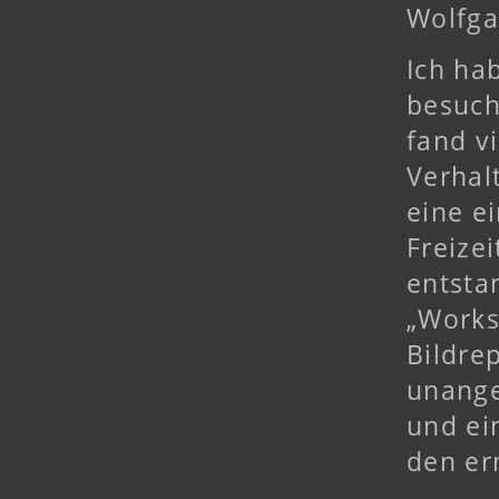
Wolfga
Ich ha
besuch
fand v
Verhal
eine e
Freize
entsta
„Works
Bildre
unange
und ei
den er