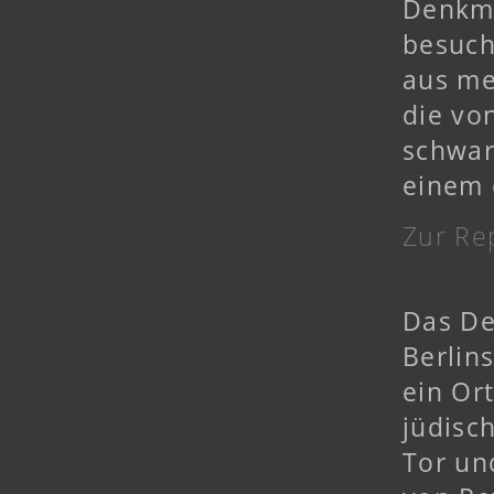
Denkma
besuch
aus me
die vo
schwar
einem 
Zur Re
Das De
Berlin
ein Or
jüdisc
Tor un