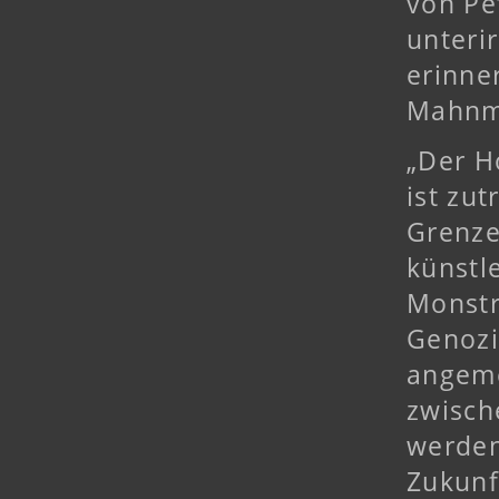
von Pe
unteri
erinne
Mahnma
„Der H
ist zu
Grenze.
künstl
Monstr
Genozi
angeme
zwisch
werden
Zukunf