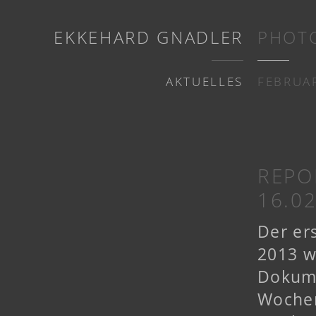
EKKEHARD GNADLER
PHOT
AKTUELLES
FEBRUAR
REPO
16.0
Der er
2013 w
Dokum
Wochen